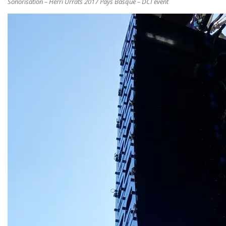
Sonorisation – Herri Urrats 2017 Pays Basque – DCI event