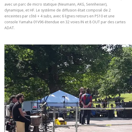
avec un parc de micro statique (Neumann, AKG, Sennheiser),
dynamique, et HF. Le système de diffusion était composé de 2
enceintes par côté + 4 subs, avec 6 lignes retours en PS10 et une
console Yamaha 01V96 étendue en 32 voies IN et 8 OUT par des cartes
ADAT.