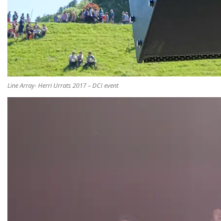
Line Array- Herri Urrats 2017 – DCI event