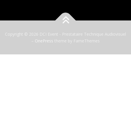
Copyright © 2026 DCI Event - Prestataire Technique Audiovisuel
–
OnePress
theme by FameThemes