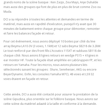
grands noms de la scène basque : Ken Zazpi, Zea Mays, Anje Duhalde
mais aussi des groupes qui font de plus en plus de bruit comme Zoo ou
Muda.
DCI a su répondre à toutes les attentes et demandes en terme de
matériel, mais aussi en rapidité d’exécution, puisqu’il n’y avait que 30
minutes de battement entre chaque groupe pour démonter, remonter
et faire les balances façade et retour.
Pour cet événement, nous avons déployé 10 boites par côté du line
array Beyma LA10-3V (3 voies, 1.1kW) et 12 subs Beyma SB218 de 3.2kW.
Le tout renforcé par des front fills L’Acoutics 115XT et subbass SB118 de
chaque côté. Nous avions 8 lignes retours en wedge PS15 + 4 lignes in
ear monitor HF. Toute la façade était amplifiée en LabGruppen FP, et les
retours en Yamaha. Pour les micros, nous avions plusieurs kits
sélectionnés suivant les groupes : Shure, Sennheiser, AKG ou encore
BeyerDynamic. Enfin, les consoles Yamaha M7CL 48 voies et LS9 32
voies étaient en façade et retour.
Cette année, DCI a aussi été contacté pour assurer la prestation de la
scène Gipuzkoa, plus orientée sur le folklore basque. Nous avions sur
cette scène du matériel adapté à la taille et conforme à la demande,