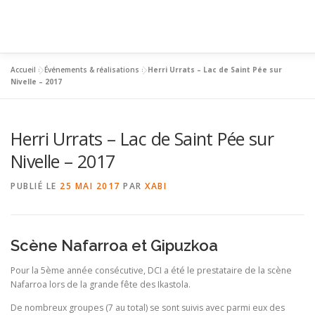
Aller
au
contenu
Accueil
»
Événements & réalisations
»
Herri Urrats – Lac de Saint Pée sur
ACCUEIL
ÉVÉNEMENTS & RÉALISATIONS
SERVICES
Nivelle – 2017
Herri Urrats – Lac de Saint Pée sur
CONTACT
Nivelle – 2017
PUBLIÉ LE
25 MAI 2017
PAR
XABI
Scène Nafarroa et Gipuzkoa
Pour la 5ème année consécutive, DCI a été le prestataire de la scène
Nafarroa lors de la grande fête des Ikastola.
De nombreux groupes (7 au total) se sont suivis avec parmi eux des