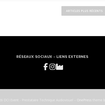
ARTICLES PLUS RÉCENTS
RÉSEAUX SOCIAUX - LIENS EXTERNES
6 DCI Event - Prestataire Technique Audiovisuel
–
OnePress
theme 